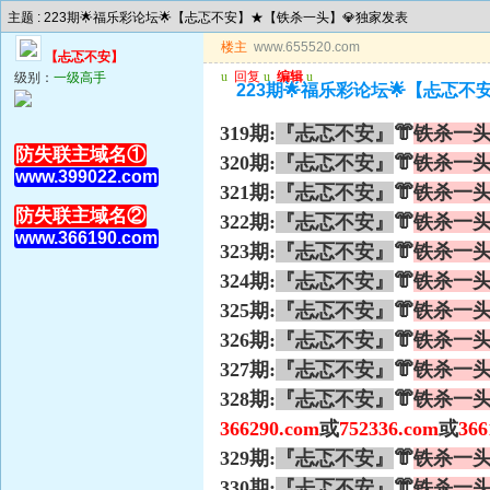
主题 : 223期🌟福乐彩论坛🌟【忐忑不安】★【铁杀一头】💎独家发表
楼主
www.655520.com
【忐忑不安】
u
回复
u
编辑
u
级别：
一级高手
223期🌟福乐彩论坛🌟【忐忑
319期:
『忐忑不安』
👘
铁杀一
防失联主域名①
320期:
『忐忑不安』
👘
铁杀一
www.399022.com
321期:
『忐忑不安』
👘
铁杀一
防失联主域名②
322期:
『忐忑不安』
👘
铁杀一
www.366190.com
323期:
『忐忑不安』
👘
铁杀一
324期:
『忐忑不安』
👘
铁杀一
325期:
『忐忑不安』
👘
铁杀一
326期:
『忐忑不安』
👘
铁杀一
327期:
『忐忑不安』
👘
铁杀一
328期:
『忐忑不安』
👘
铁杀一
366290.com
或
752336.com
或
366
329期:
『忐忑不安』
👘
铁杀一
330期:
『忐忑不安』
👘
铁杀一