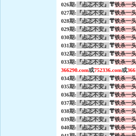
026期:
『忐忑不安』
👘
铁杀一
027期:
『忐忑不安』
👘
铁杀一
028期:
『忐忑不安』
👘
铁杀一
029期:
『忐忑不安』
👘
铁杀一
030期:
『忐忑不安』
👘
铁杀一
031期:
『忐忑不安』
👘
铁杀一
032期:
『忐忑不安』
👘
铁杀一
033期:
『忐忑不安』
👘
铁杀一
366290.com
或
752336.com
或
366
034期:
『忐忑不安』
👘
铁杀一
035期:
『忐忑不安』
👘
铁杀一
036期:
『忐忑不安』
👘
铁杀一
037期:
『忐忑不安』
👘
铁杀一
038期:
『忐忑不安』
👘
铁杀一
039期:
『忐忑不安』
👘
铁杀一
040期:
『忐忑不安』
👘
铁杀一
041期:
『忐忑不安』
👘
铁杀一