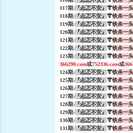
116期:
『忐忑不安』
👘
铁杀一
117期:
『忐忑不安』
👘
铁杀一
118期:
『忐忑不安』
👘
铁杀一
119期:
『忐忑不安』
👘
铁杀一
120期:
『忐忑不安』
👘
铁杀一
121期:
『忐忑不安』
👘
铁杀一
122期:
『忐忑不安』
👘
铁杀一
123期:
『忐忑不安』
👘
铁杀一
366290.com
或
752336.com
或
366
124期:
『忐忑不安』
👘
铁杀一
125期:
『忐忑不安』
👘
铁杀一
126期:
『忐忑不安』
👘
铁杀一
127期:
『忐忑不安』
👘
铁杀一
128期:
『忐忑不安』
👘
铁杀一
129期:
『忐忑不安』
👘
铁杀一
130期:
『忐忑不安』
👘
铁杀一
131期:
『忐忑不安』
👘
铁杀一