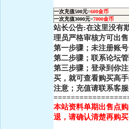
一次充值500元
=
600金币
一次充值3000元
=
7000金币
站长公告:在这里没有
理员严格审核方可出
第一步骤；未注册账号
第二步骤；联系论坛
第三步骤；登录到你注
买，就可查看购买高
注意；充值请联系客服
=================
本站资料单期出售点购
退，请确认清楚再购买