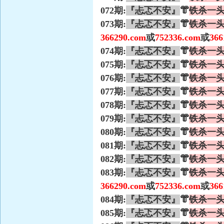
072期:
『忐忑不安』
👘
铁杀一
073期:
『忐忑不安』
👘
铁杀一
366290.com
或
752336.com
或
366
074期:
『忐忑不安』
👘
铁杀一
075期:
『忐忑不安』
👘
铁杀一
076期:
『忐忑不安』
👘
铁杀一
077期:
『忐忑不安』
👘
铁杀一
078期:
『忐忑不安』
👘
铁杀一
079期:
『忐忑不安』
👘
铁杀一
080期:
『忐忑不安』
👘
铁杀一
081期:
『忐忑不安』
👘
铁杀一
082期:
『忐忑不安』
👘
铁杀一
083期:
『忐忑不安』
👘
铁杀一
366290.com
或
752336.com
或
366
084期:
『忐忑不安』
👘
铁杀一
085期:
『忐忑不安』
👘
铁杀一