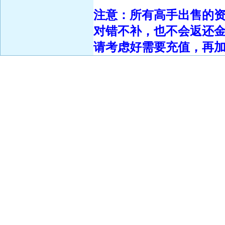
注意：所有高手出售的
对错不补，也不会返还
请考虑好需要充值，再