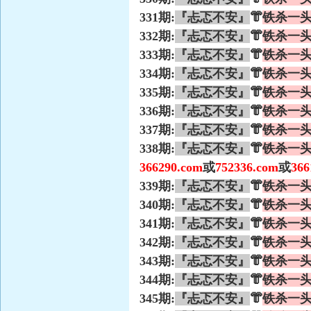
331期:
『忐忑不安』
👘
铁杀一
332期:
『忐忑不安』
👘
铁杀一
333期:
『忐忑不安』
👘
铁杀一
334期:
『忐忑不安』
👘
铁杀一
335期:
『忐忑不安』
👘
铁杀一
336期:
『忐忑不安』
👘
铁杀一
337期:
『忐忑不安』
👘
铁杀一
338期:
『忐忑不安』
👘
铁杀一
366290.com
或
752336.com
或
366
339期:
『忐忑不安』
👘
铁杀一
340期:
『忐忑不安』
👘
铁杀一
341期:
『忐忑不安』
👘
铁杀一
342期:
『忐忑不安』
👘
铁杀一
343期:
『忐忑不安』
👘
铁杀一
344期:
『忐忑不安』
👘
铁杀一
345期:
『忐忑不安』
👘
铁杀一