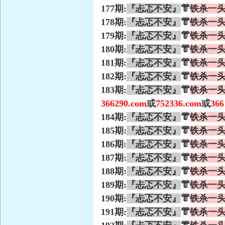
177期:
『忐忑不安』
👘
铁杀一
178期:
『忐忑不安』
👘
铁杀一
179期:
『忐忑不安』
👘
铁杀一
180期:
『忐忑不安』
👘
铁杀一
181期:
『忐忑不安』
👘
铁杀一
182期:
『忐忑不安』
👘
铁杀一
183期:
『忐忑不安』
👘
铁杀一
366290.com
或
752336.com
或
366
184期:
『忐忑不安』
👘
铁杀一
185期:
『忐忑不安』
👘
铁杀一
186期:
『忐忑不安』
👘
铁杀一
187期:
『忐忑不安』
👘
铁杀一
188期:
『忐忑不安』
👘
铁杀一
189期:
『忐忑不安』
👘
铁杀一
190期:
『忐忑不安』
👘
铁杀一
191期:
『忐忑不安』
👘
铁杀一