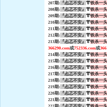
207期:
『忐忑不安』
👘
铁杀一
208期:
『忐忑不安』
👘
铁杀一
209期:
『忐忑不安』
👘
铁杀一
210期:
『忐忑不安』
👘
铁杀一
211期:
『忐忑不安』
👘
铁杀一
212期:
『忐忑不安』
👘
铁杀一
213期:
『忐忑不安』
👘
铁杀一
366290.com
或
752336.com
或
366
214期:
『忐忑不安』
👘
铁杀一
215期:
『忐忑不安』
👘
铁杀一
216期:
『忐忑不安』
👘
铁杀一
217期:
『忐忑不安』
👘
铁杀一
218期:
『忐忑不安』
👘
铁杀一
219期:
『忐忑不安』
👘
铁杀一
220期:
『忐忑不安』
👘
铁杀一
221期:
『忐忑不安』
👘
铁杀一
222期:
『忐忑不安』
👘
铁杀一