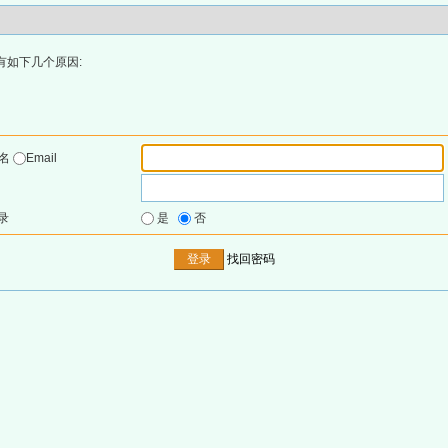
有如下几个原因:
户名
Email
录
是
否
找回密码