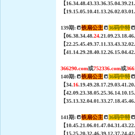
【16.34.48.43.33.36.35.04.39.2
【19.15.05.10.41.13.26.02.03.0
139期:📒
铁扇公主
📒
36码中特

【06.38.34.48.
24
.21.09.23.18.4
【22.25.45.49.37.11.33.43.32.0
【41.14.29.28.40.12.26.15.04.4
366290.com
或
752336.com
或
366
140期:📒
铁扇公主
📒
36码中特

【34.
16
.19.49.28.17.29.03.41.2
【42.09.23.38.05.25.36.14.10.1
【35.13.32.04.01.33.27.18.45.4
141期:📒
铁扇公主
📒
36码中特

【10.45.21.06.01.47.04.31.43.2
【15.25.20.32.46.39.12.37.24.4