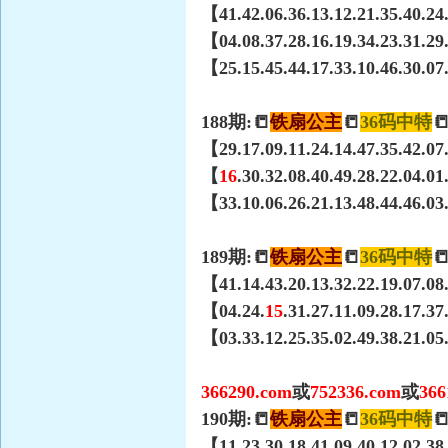
【41.42.06.36.13.12.21.35.40.2
【04.08.37.28.16.19.34.23.31.2
【25.15.45.44.17.33.10.46.30.0
188期:📒
铁扇公主
📒
36码中特

【29.17.09.11.24.14.47.35.42.0
【
16
.30.32.08.40.49.28.22.04.0
【33.10.06.26.21.13.48.44.46.0
189期:📒
铁扇公主
📒
36码中特

【41.14.43.20.13.32.22.19.07.0
【04.24.
15
.31.27.11.09.28.17.3
【03.33.12.25.35.02.49.38.21.0
366290.com
或
752336.com
或
366
190期:📒
铁扇公主
📒
36码中特

【11.23.30.18.41.09.40.12.02.3