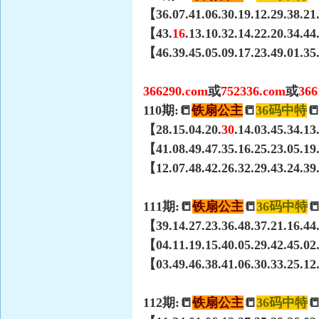
【36.07.41.06.30.19.12.29.38.2
【43.
16
.13.10.32.14.22.20.34.4
【46.39.45.05.09.17.23.49.01.3
366290.com
或
752336.com
或
366
110期:📒
铁扇公主
📒
36码中特

【28.15.04.20.
30
.14.03.45.34.1
【41.08.49.47.35.16.25.23.05.1
【12.07.48.42.26.32.29.43.24.3
111期:📒
铁扇公主
📒
36码中特

【39.14.27.23.36.48.37.21.16.4
【04.11.19.15.40.05.29.42.45.0
【03.49.46.38.41.06.30.33.25.1
112期:📒
铁扇公主
📒
36码中特
