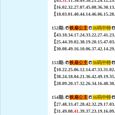
【43.
31
.11.34.49.38.21.24.12.2
【16.02.32.27.07.45.08.36.30.1
【18.03.01.40.44.14.46.06.15.2
152期:📒
铁扇公主
📒
36码中特

【43.18.34.17.24.33.22.27.41.2
【25.44.39.02.38.19.20.15.47.0
【30.08.49.16.10.06.37.42.14.29
153期:📒
铁扇公主
📒
36码中特

【10.22.25.06.12.14.47.33.31.0
【38.24.18.04.21.36.42.49.19.3
【28.09.20.17.32.26.34.16.48.3
154期:📒
铁扇公主
📒
36码中特

【27.48.33.47.28.42.32.29.17.0
【31.49.08.
41
.39.37.23.19.16.0