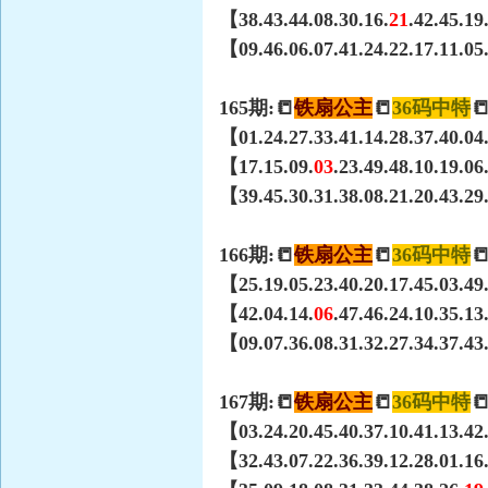
【38.43.44.08.30.16.
21
.42.45.1
【09.46.06.07.41.24.22.17.11.0
165期:📒
铁扇公主
📒
36码中特

【01.24.27.33.41.14.28.37.40.0
【17.15.09.
03
.23.49.48.10.19.0
【39.45.30.31.38.08.21.20.43.2
166期:📒
铁扇公主
📒
36码中特

【25.19.05.23.40.20.17.45.03.4
【42.04.14.
06
.47.46.24.10.35.1
【09.07.36.08.31.32.27.34.37.4
167期:📒
铁扇公主
📒
36码中特

【03.24.20.45.40.37.10.41.13.4
【32.43.07.22.36.39.12.28.01.1