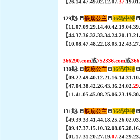
【26.14.47.49.02.12.07.
37
.19.0
129期:📒
铁扇公主
📒
36码中特

【11.07.09.29.14.40.42.19.04.3
【44.37.36.32.33.34.24.20.13.2
【10.08.47.48.22.18.05.12.43.2
366290.com
或
752336.com
或
366
130期:📒
铁扇公主
📒
36码中特

【09.22.49.40.12.21.16.14.31.1
【47.04.38.42.26.43.36.24.02.
29
【11.41.05.45.08.25.06.23.19.3
131期:📒
铁扇公主
📒
36码中特

【49.39.33.41.44.18.25.26.02.0
【09.47.37.15.10.32.08.05.28.1
【01.17.31.20.27.19.
07
.24.29.2