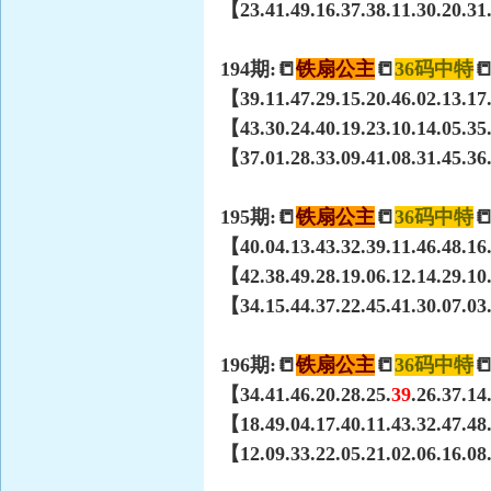
【23.41.49.16.37.38.11.30.20.3
194期:📒
铁扇公主
📒
36码中特

【39.11.47.29.15.20.46.02.13.1
【43.30.24.40.19.23.10.14.05.3
【37.01.28.33.09.41.08.31.45.3
195期:📒
铁扇公主
📒
36码中特

【40.04.13.43.32.39.11.46.48.16
【42.38.49.28.19.06.12.14.29.1
【34.15.44.37.22.45.41.30.07.0
196期:📒
铁扇公主
📒
36码中特

【34.41.46.20.28.25.
39
.26.37.1
【18.49.04.17.40.11.43.32.47.4
【12.09.33.22.05.21.02.06.16.0