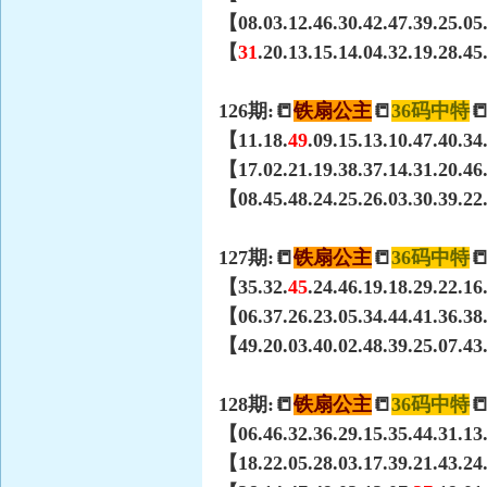
【08.03.12.46.30.42.47.39.25.0
【
31
.20.13.15.14.04.32.19.28.4
126期:📒
铁扇公主
📒
36码中特

【11.18.
49
.09.15.13.10.47.40.3
【17.02.21.19.38.37.14.31.20.4
【08.45.48.24.25.26.03.30.39.2
127期:📒
铁扇公主
📒
36码中特

【35.32.
45
.24.46.19.18.29.22.1
【06.37.26.23.05.34.44.41.36.3
【49.20.03.40.02.48.39.25.07.4
128期:📒
铁扇公主
📒
36码中特

【06.46.32.36.29.15.35.44.31.1
【18.22.05.28.03.17.39.21.43.2