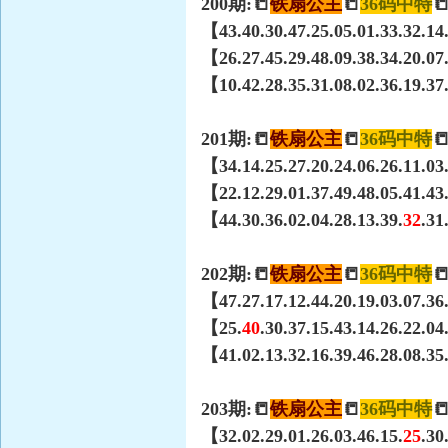
200期:📒
铁扇公主
📒
36码中特

【43.40.30.47.25.05.01.33.32.14
【26.27.45.29.48.09.38.34.20.0
【10.42.28.35.31.08.02.36.19.3
201期:📒
铁扇公主
📒
36码中特

【34.14.25.27.20.24.06.26.11.0
【22.12.29.01.37.49.48.05.41.4
【44.30.36.02.04.28.13.39.
32
.31
202期:📒
铁扇公主
📒
36码中特

【47.27.17.12.44.20.19.03.07.3
【25.
40
.30.37.15.43.14.26.22.0
【41.02.13.32.16.39.46.28.08.3
203期:📒
铁扇公主
📒
36码中特

【32.02.29.01.26.03.46.15.
25
.30