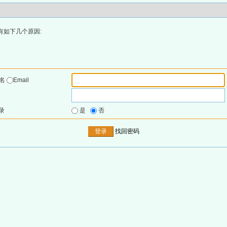
有如下几个原因:
户名
Email
录
是
否
找回密码