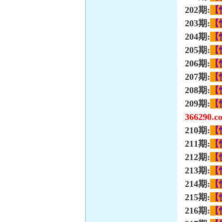
202期:
【
203期:
【
204期:
【
205期:
【
206期:
【
207期:
【
208期:
【
209期:
【
366290.c
210期:
【
211期:
【
212期:
【
213期:
【
214期:
【
215期:
【
216期:
【