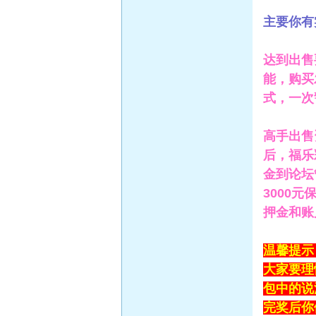
主要你有
达到出售
能，购买
式，一次
高手出售
后，福乐
金到论坛
3000
押金和账
温馨提示
大家要理
包中的说
完奖后你