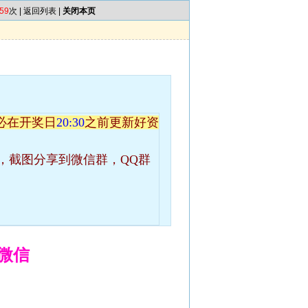
59
次 |
返回列表
|
关闭本页
必在开奖日
20:30
之前更新好资
，截图分享到微信群，QQ群
微信