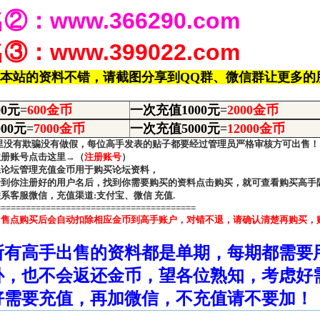
名②：
www.366290.com
名③：
www.399022.com
本站的资料不错，请截图分享到QQ群、微信群让更多的
0元
=
600金币
一次充值1000元
=
2000
金币
00元
=
7000金币
一次充值5000元
=
12000
金币
里没有欺骗没有做假，每位高手发表的贴子都要经过管理员严格审核方可出售
注册账号点击这里→
（
注册账号
）
系论坛管理充值金币用于购买论坛资料，
录到你注册好的用户名后，找到你需要购买的资料点击购买，就可查看购买高手
系客服微信，充值渠道:支付宝、微信 充值.
========================================
出售点购买后会自动扣除相应金币到高手账户，对错不退，请确认清楚再购买，
所有高手出售的资料都是单期，每期都需要
补，也不会返还金币，望各位熟知，考虑好
好需要充值，再加微信，不充值请不要加！