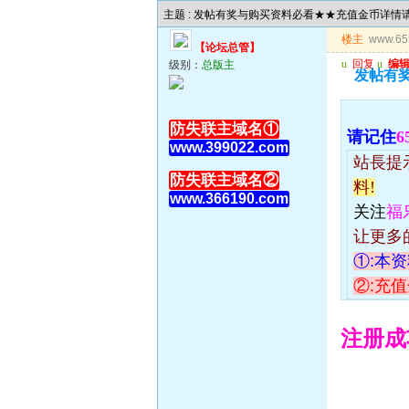
主题 : 发帖有奖与购买资料必看★★充值金币详情请进
楼主
www.65
【论坛总管】
u
回复
u
编
级别：
总版主
发帖有奖
防失联主域名①
请记
住
6
www.399022.com
站長提
防失联主域名②
料!
www.366190.com
关注
福
让更多
①:本
②:充值
注册成