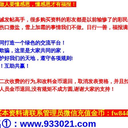
做人要懂感恩，懂感恩才有福报！
诫发帖高手，很多购买资料的彩友都是以前输惨了的彩民
伤口撒盐，雪上加霜的事情我们不做。日行一善，福报满
同打造一个绿色的交流平台！
欺骗，这里是大家共同的家，
护好我们的天地，遵守各项规则!
！互助共赢！
二次收费的行为,和改料金币退回，取消发表资格，并且扣
人员金币退回,没有规矩不成方圆,谢谢大家的支持！
本资料请联系管理员微信充值金币：fw844
名①：
www.933021.com