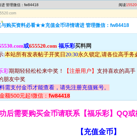
 管理微信：fw84418
阅读
15520
5520.com
辑
u
与购买资料必看★★充值金币详情请进 管理微信：fw84418
55530.com
或
655520.com
福乐彩
买料网
示:
本站所有发表帖子开奖日
20:30
永久锁定,请各位高手务
乐彩
期期轻轻松松来中奖！
【注册用户】
支持喜欢的高手
的朋友中奖
资料需支付金币才能查看，请先注册充值账号。
金额500元起!微信：
fw84418
功后需要购买金币请联系【福乐彩】QQ或
【充值金币】