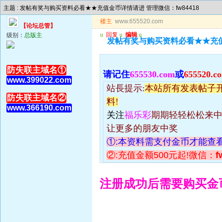
主题 : 发帖有奖与购买资料必看★★充值金币详情请进 管理微信：fw84418
楼主
www.655520.com
【论坛总管】
u
回复
u
编辑
u
级别：
总版主
发帖有奖与购买资料必看★★充值金
防失联主域名①
请记
住
655530.com
或
655520.c
www.399022.com
站長提示:
本站所有发表帖子
防失联主域名②
料!
www.366190.com
关注
福乐彩
期期轻轻松松来
让更多的朋友中奖
①:本资料需支付金币才能查
②:充值金额500元起!微信：
f
注册成功后需要购买金